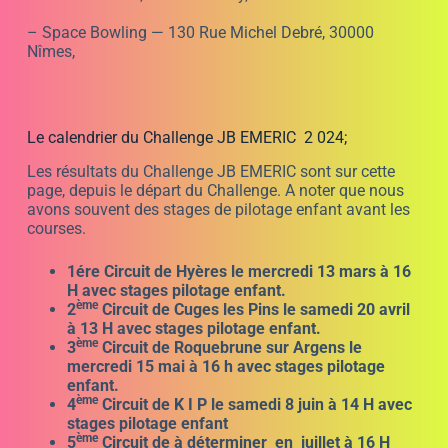
– Space Bowling — 130 Rue Michel Debré, 30000
Nîmes,
Le calendrier du Challenge JB EMERIC 2 024;
Les résultats du Challenge JB EMERIC sont sur cette
page, depuis le départ du Challenge. A noter que nous
avons souvent des stages de pilotage enfant avant les
courses.
1ére Circuit de Hyères le mercredi 13 mars à 16
H avec stages pilotage enfant.
ème
2
Circuit de Cuges les Pins le samedi 20 avril
à 13 H avec stages pilotage enfant.
ème
3
Circuit de Roquebrune sur Argens le
mercredi 15 mai à 16 h avec stages pilotage
enfant.
ème
4
Circuit de K I P le samedi 8 juin à 14 H avec
stages pilotage enfant
ème
5
Circuit de à déterminer en juillet à 16 H