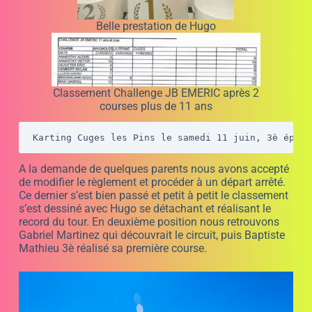
00:00
00:20
Résultats Challenge JB EMERIC après 3
course pour les enfants de plus de 11 ans.
Pour les plus petits ils ont pu se comparer sur le même
karting. Lors de l’épreuve finale c’est Roméo Mekideche
notre pilote le plus jeune en stages pilotage enfant, qui
l’a emporté sur Marley Ria qui découvrait la piste. Pour
la fin du Challenge JB EMERIC il va falloir s’entraîner
dur cet été car le niveau est très élevé et certains roulent
souvent.