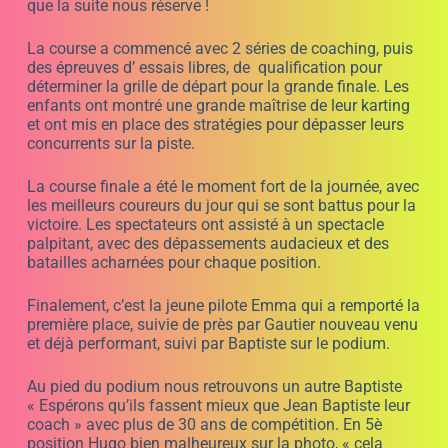
ère
1
manche c’est magnifique d’autant plus que Ferrari
et Renault cherchent des pilotes féminines. Tous les
coureurs ont été félicités pour leur performance
exceptionnelle et leur esprit sportif.
Les organisateurs de la course ont souligné
l’importance de l’encouragement de l’esprit sportif et de
la sécurité pour tous les participants. Les enfants ont
été encouragés à prendre soin de leur équipement, à
respecter les règles de course et à s’entraider en cas de
besoin.
La course de karting pour enfants a été un grand
succès, et nous avons hâte de voir ce que l’avenir
réserve à ces jeunes pilotes talentueux. Qui sait, peut-
être que certains d’entre eux deviendront des
champions célèbres un jour !
D’autres pilotes formés par JB EMERIC sont allés en
Formule 1.
Un résumé de cette course sera sur la chaîne YOU TUBE