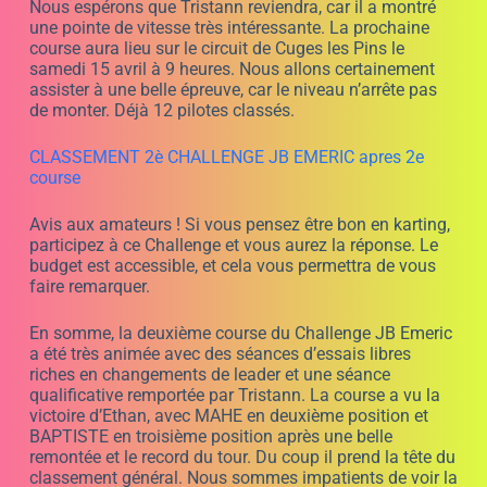
remarquer et de montrer son talent sur la piste.
La vidéo de la récompense de Hugo Makinadjian
vainqueur du premier Challenge JB EMERIC est en ligne
;
Une séance de coaching en karting à moteur 2 temps
sur le circuit de Brignoles à gagner.
la 1ère course du 2è Challenge de karting pour enfants.
Ce samedi 4 mars, les jeunes pilotes ont pris d’assaut le
circuit de karting de k i p pour
1ere course de ce 2e challenge JB EMERIC avec un
record d’affluence car un stage court était prévu au
départ.
Les compétiteurs, âgés de plus de 11 ans, ont montré
leur talent en pilotage dans une série de séances
palpitantes.