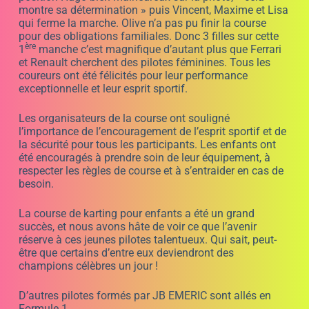
JB EMERIC ;
___________________________________________________
Challenge JB EMERIC résultats 2 022
La Penne sur Huveaune le mercredi 25 mai à 13 h,
Cuges les Pins le samedi 11 juin à 11 h 30,
Brignoles le samedi 10 septembre à 9 h 00,
Hyères le samedi 15 octobre à 9 h 30,
Cuges les Pins le samedi 12 novembre à 13 h 30.
La Penne sur Huveaune le mardi 20 décembre à 9 h
finale et remise des prix. En direct sur Tik Tok
https://www.tiktok.com/@stagepilotagejbemeric