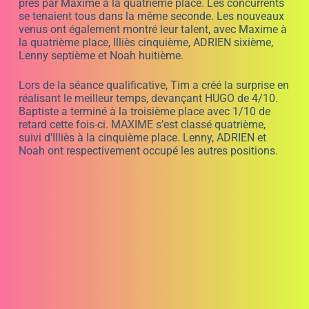
près par Maxime à la quatrième place. Les concurrents
se tenaient tous dans la même seconde. Les nouveaux
venus ont également montré leur talent, avec Maxime à
la quatrième place, Illiès cinquième, ADRIEN sixième,
Lenny septième et Noah huitième.
Lors de la séance qualificative, Tim a créé la surprise en
réalisant le meilleur temps, devançant HUGO de 4/10.
Baptiste a terminé à la troisième place avec 1/10 de
retard cette fois-ci. MAXIME s’est classé quatrième,
suivi d’Illiès à la cinquième place. Lenny, ADRIEN et
Noah ont respectivement occupé les autres positions.
Première pôle position pour
Tim, suivi du vainqueur du
Challenge JB EMERIC 2 022,
rien que ça.
En course, Tim a réussi à garder la première place
pendant quelques tours malgré la pression constante
d’HUGO, qui a tout tenté pour le dépasser. Hugo a