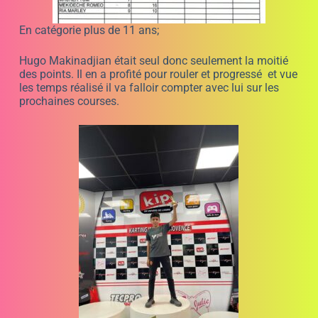
Classement Challenge JB EMERIC après 2
courses plus de 11 ans
Karting Cuges les Pins le samedi 11 juin, 3è épreu
A la demande de quelques parents nous avons accepté
de modifier le règlement et procéder à un départ arrêté.
Ce dernier s’est bien passé et petit à petit le classement
s’est dessiné avec Hugo se détachant et réalisant le
record du tour. En deuxième position nous retrouvons
Gabriel Martinez qui découvrait le circuit, puis Baptiste
Mathieu 3è réalisé sa première course.
Lecteur
vidéo