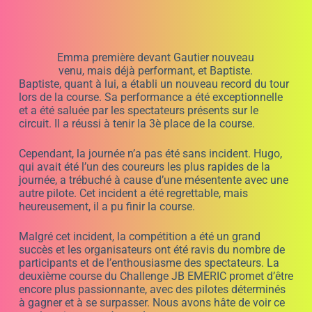
des épreuves d’ essais libres, de qualification pour
déterminer la grille de départ pour la grande finale. Les
enfants ont montré une grande maîtrise de leur karting
et ont mis en place des stratégies pour dépasser leurs
concurrents sur la piste.
La course finale a été le moment fort de la journée, avec
les meilleurs coureurs du jour qui se sont battus pour la
victoire. Les spectateurs ont assisté à un spectacle
palpitant, avec des dépassements audacieux et des
batailles acharnées pour chaque position.
Finalement, c’est la jeune pilote Emma qui a remporté la
première place, suivie de près par Gautier nouveau venu
et déjà performant, suivi par Baptiste sur le podium.
Au pied du podium nous retrouvons un autre Baptiste
« Espérons qu’ils fassent mieux que Jean Baptiste leur
coach » avec plus de 30 ans de compétition. En 5è
position Hugo bien malheureux sur la photo, « cela
montre sa détermination » puis Vincent, Maxime et Lisa
qui ferme la marche. Olive n’a pas pu finir la course
pour des obligations familiales. Donc 3 filles sur cette