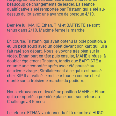
samedi 15 avril à 9 heures. Nous allons certainement
assister à une belle épreuve, car le niveau n’arrête pas
de monter. Déjà 12 pilotes classés.
CLASSEMENT 2è CHALLENGE JB EMERIC apres 2e
course
Avis aux amateurs ! Si vous pensez être bon en karting,
participez à ce Challenge et vous aurez la réponse. Le
budget est accessible, et cela vous permettra de vous
faire remarquer.
En somme, la deuxième course du Challenge JB Emeric
a été très animée avec des séances d’essais libres
riches en changements de leader et une séance
qualificative remportée par Tristann. La course a vu la
victoire d’Ethan, avec MAHE en deuxième position et
BAPTISTE en troisième position après une belle
remontée et le record du tour. Du coup il prend la tête du
classement général. Nous sommes impatients de voir la
prochaine course sur le circuit de Cuges les Pins et
encourageons les amateurs de karting à y participer. Le
Challenge JB Emeric est un excellent moyen de se faire