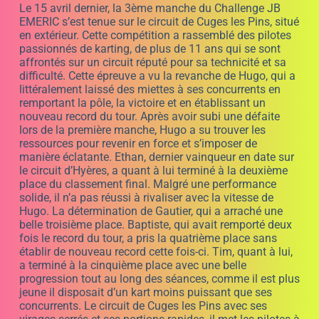
Challenge JB EMERIC a été riche en rebondissements et
en performances remarquables. Félicitations à Hugo
pour sa victoire éclatante et à tous les pilotes pour leur
participation et leur engagement sur un circuit aussi
exigeant que celui de Cuges les Pins. Nous attendons
avec impatience la prochaine manche de cette
compétition passionnante le 13 mai 2 023 !
CLASSEMENT 2è CHALLENGE JB EMERIC apres 3 course
La deuxième course sur le circuit de Hyères.
Les images sur notre chaîne YOU TUBE ;
Comme pour la première course certains petits sont
venus au coaching personnalisé d’avant course et ont
pu briller en suite.
Au programme, deux séances d’essais libres avec
beaucoup de changements de leader. La séance
qualificative a été remportée par Tristann qui a été au-
dessus du lot avec une avance de presque 4/10.