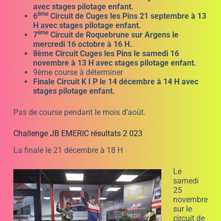
avec stages pilotage enfant.
ème
6
Circuit de Cuges les Pins 21 septembre à 13
H avec stages pilotage enfant.
ème
7
Circuit de Roquebrune sur Argens le
mercredi 16 octobre à 16 H.
8ème Circuit Cuges les Pins le samedi 16
novembre à 13 H avec stages pilotage enfant.
9ème course à déterminer
Finale Circuit K I P le 14 décembre à 14 H avec
stages pilotage enfant.
Pas de course pendant le mois d’août.
Challenge JB EMERIC résultats 2 023
La finale le 21 décembre à 18 H
Le
samedi
25
novembre
sur le
circuit de