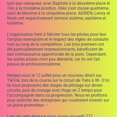
preuve de professionnalisme.
Rendez-vous le 12 juillet pour un nouveau direct sur
TikTok, lors de la course sur le circuit de Trets à 9h. D’ici
là nous proposons des stages de pilotage sur divers
circuits, puis du roulage avec Hugo en 2 temps pour
l’accompagner dans sa progression. Nous en profitons
pour solliciter des entreprises qui voudraient investir sur
un jeune prometteur. –
Lors de cette épreuve nous avons accueilli 777
spectateurs.
Le classement général après 4 épreuves;
CLASSEMENT
AP 4E EPREUVE 2E CHALLENGE 2 023
TIK TOK LIVE 28 6 23 777
SPECTATEURS
Le 15 avril dernier, la 3ème manche du Challenge JB
EMERIC s’est tenue sur le circuit de Cuges les Pins, situé
en extérieur. Cette compétition a rassemblé des pilotes