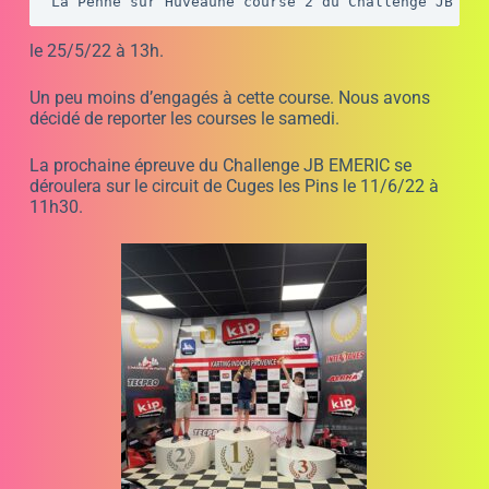
Des stages de pilotage karting,
puis des courses avec le
Challenge JB EMERIC .
Comme nous l’avions prévu sur ce circuit la difficulté
est de doubler. C’est pour cette raison que nous avons
décidé de faire un classement sur une moyenne de 5
tours en faisant partir les pilotes en décalés. Malgré
cette anticipation un petit a été déçu mais il a compris
que le résultats se joue aussi au mental. Par le jeu du
tirage au sort à chaque manche des kartings il peut y
avoir des différences mais il faut tout de même tirer le
meilleur de la machine à ce moment là. Sur cet exercice
Leo Marie s’en est bien débrouillé et se retrouve premier
au classement Général. Le 2è est Romeo Mekideche et
le 3è Marley Ria.
En catégorie plus de 11 ans;