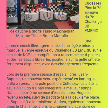
Cuges les
Pins la 7è
épreuve
du 2è
Challenge
JB
EMERIC
de gauche à droite, Hugo Makinadjian,
Maxime Tito et Bruno Matrullo.
Une
journée ensoleillée, agrémentée d’une légère brise, a
marqué la 7ème épreuve du Challenge JB EMERIC sur le
circuit de KCP. La compétition a rassemblé neuf pilotes,
et dès les essais libres, les positions sur la grille ont été
fortement disputées, avec des changements fréquents.
Lors de la première séance d’essais libres, Jean-
Baptiste, un nouveau venu expérimenté en karting, a
brillé en prenant la pole position. Cette séance a été la
seule où Hugo n’a pas enregistré le meilleur temps.
Dans la deuxième séance d’essais libres, Hugo est
revenu en tête, suivi de Baptiste M à la deuxième place,
et Baptiste D à la troisième. Andrea, également nouveau
dans le Challenge, a pris la cinquième place, suivi de