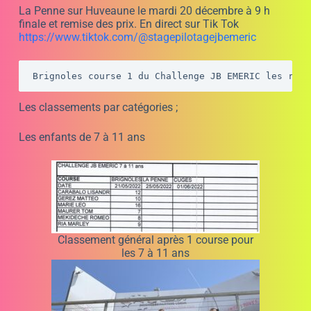
Leo a mené les débats sur 3 séances et la 4è était
remporté par Marley dans le jeu de changement de
karting c’est Léo qui sort du lot.
Lisandru a su se mettre en valeur lors de la finale.
Romeo qui apprenait la piste n’a pas pu progressé en
finale finit 5e et Tom ferme la marche.
Les temps en course ;
TEMPS BRIGOLES EN COURSE
KID 21 5 22
Les enfants de plus de 11 ans