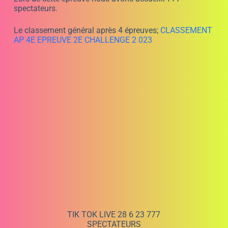
passionnés de karting, de plus de 11 ans qui se sont
affrontés sur un circuit réputé pour sa technicité et sa
difficulté. Cette épreuve a vu la revanche de Hugo, qui a
littéralement laissé des miettes à ses concurrents en
remportant la pôle, la victoire et en établissant un
nouveau record du tour. Après avoir subi une défaite
lors de la première manche, Hugo a su trouver les
ressources pour revenir en force et s’imposer de
manière éclatante. Ethan, dernier vainqueur en date sur
le circuit d’Hyères, a quant à lui terminé à la deuxième
place du classement final. Malgré une performance
solide, il n’a pas réussi à rivaliser avec la vitesse de
Hugo. La détermination de Gautier, qui a arraché une
belle troisième place. Baptiste, qui avait remporté deux
fois le record du tour, a pris la quatrième place sans
établir de nouveau record cette fois-ci. Tim, quant à lui,
a terminé à la cinquième place avec une belle
progression tout au long des séances, comme il est plus
jeune il disposait d’un kart moins puissant que ses
concurrents. Le circuit de Cuges les Pins avec ses
virages serrés et ses portions rapides, il met les pilotes à
rude épreuve et exige une grande maîtrise de la part des
participants. En conclusion, la 3ème épreuve du