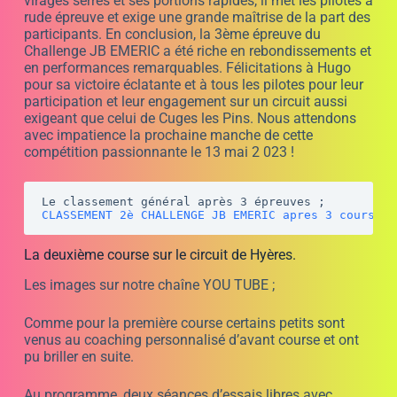
Derrière lui, MAHE, Ethan, TIM et BAPTISTE se sont
tenus dans 2/10, Maxime ferme la marche.
En course, Tristann, qui avait obtenu la pole position, a
eu un petit souci avec un objet devant son kart qui lui a
fait raté son départ. Nous le voyons très bien sur la
vidéo. Ethan part en tête puis ensuite, MAHE a réussi à
doubler également Tristann, tandis que BAPTISTE a
entamé une remontée après avoir été poussé au
deuxième virage ; Similairement à ce qui s’est passé
chez KIP. Il a réalisé le meilleur tour en course et est
monté sur la troisième marche du podium.
Nous retrouvons en deuxième position MAHE et Ethan
qui a remporté la première place pour son retour au
Challenge JB Emeric.
Le retour d’ETHAN va donner du fil à retordre à HUGO.
Nous espérons que Tristann reviendra, car il a montré
une pointe de vitesse très intéressante. La prochaine
course aura lieu sur le circuit de Cuges les Pins le