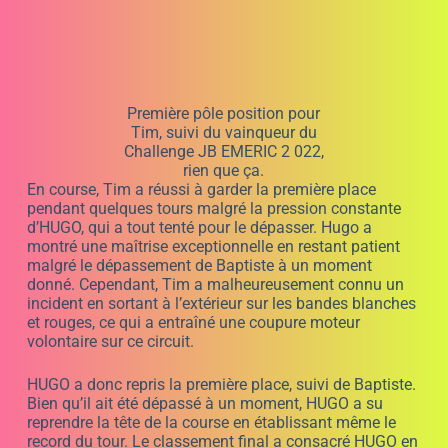
montré une maîtrise exceptionnelle en restant patient
malgré le dépassement de Baptiste à un moment
donné. Cependant, Tim a malheureusement connu un
incident en sortant à l’extérieur sur les bandes blanches
et rouges, ce qui a entraîné une coupure moteur
volontaire sur ce circuit.
HUGO a donc repris la première place, suivi de Baptiste.
Bien qu’il ait été dépassé à un moment, HUGO a su
reprendre la tête de la course en établissant même le
record du tour. Le classement final a consacré HUGO en
tant que vainqueur, avec Baptiste à la deuxième place et
Tim à la troisième position. Illiès s’est classé quatrième,
suivi de Maxime à la cinquième place. ADRIEN, Lenny et
Noah ont respectivement terminé sixième, septième et
huitième.
L’organisation tient à féliciter tous les pilotes pour leur
fair-play exemplaire et le respect des règles de conduite
tout au long de la compétition. Les trois premiers ont
été particulièrement impressionnants, bénéficiant de
leur connaissance approfondie de la piste. Cependant,
les autres pilotes n’ont pas démérité, car ils ont fait