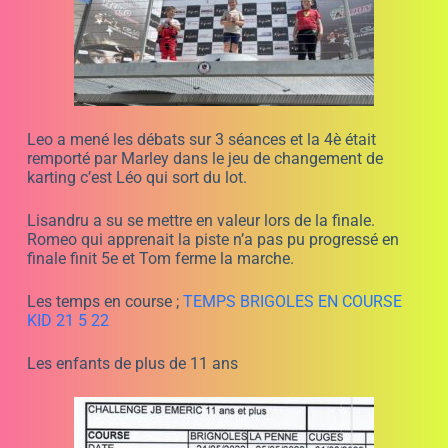
Classement général après 1 course 11 ans
et plus
Résultats positif de cette première course
du Challenge JB EMERIC
Viktor a su se mettre en valeur en finale, alors que
Gabriel avait mené les 3 autres manches. Hugo monte
sur la 3è marche du podium. Mylan prend la 4è place,
devant Eric, Dario et Alexis.
La Penne sur Huveaune course 2 du Challenge JB EME
le 25/5/22 à 13h.