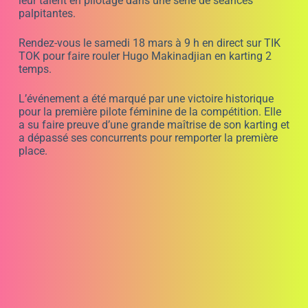
Emma première devant Gautier nouveau
venu, mais déjà performant, et Baptiste.
Baptiste, quant à lui, a établi un nouveau record du tour
lors de la course. Sa performance a été exceptionnelle
et a été saluée par les spectateurs présents sur le
circuit. Il a réussi à tenir la 3è place de la course.
Cependant, la journée n’a pas été sans incident. Hugo,
qui avait été l’un des coureurs les plus rapides de la
journée, a trébuché à cause d’une mésentente avec une
autre pilote. Cet incident a été regrettable, mais
heureusement, il a pu finir la course.
Malgré cet incident, la compétition a été un grand
succès et les organisateurs ont été ravis du nombre de
participants et de l’enthousiasme des spectateurs. La
deuxième course du Challenge JB EMERIC promet d’être
encore plus passionnante, avec des pilotes déterminés
à gagner et à se surpasser. Nous avons hâte de voir ce
que la suite nous réserve !
La course a commencé avec 2 séries de coaching, puis