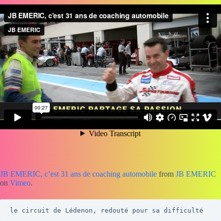
JB EMERIC, c’est 31 ans de coaching automobile
from
JB EMERIC
on
Vimeo
.
le circuit de Lédenon, redouté pour sa difficulté