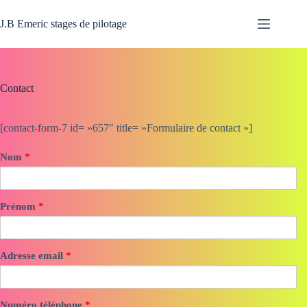
Passer
au
J.B Emeric stages de pilotage
contenu
Contact
[contact-form-7 id= »657″ title= »Formulaire de contact »]
Nom
*
Prénom
*
Adresse email
*
Numéro téléphone
*