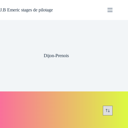
Passer
au
J.B Emeric stages de pilotage
contenu
Dijon-Prenois