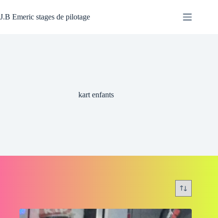
Passer
au
J.B Emeric stages de pilotage
contenu
kart enfants