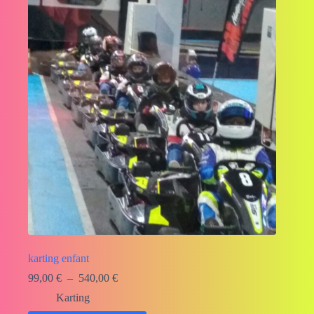
karting enfant
Plage
99,00
€
–
540,00
€
de
Karting
prix :