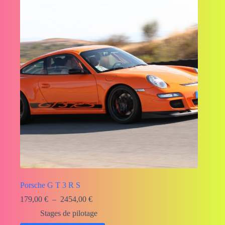
Porsche G T 3 R S
Plage
179,00
€
–
2454,00
€
de
Stages de pilotage
prix :