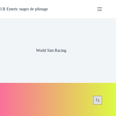
Passer
au
J.B Emeric stages de pilotage
contenu
World Sim Racing