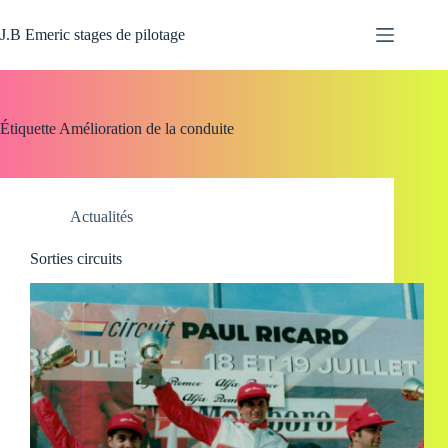
Passer
au
J.B Emeric stages de pilotage
contenu
Étiquette
Amélioration de la conduite
Actualités
Sorties circuits