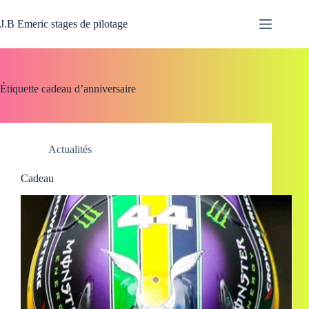
Passer
au
J.B Emeric stages de pilotage
contenu
Étiquette
cadeau d’anniversaire
Actualités
Cadeau