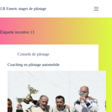
Passer
au
J.B Emeric stages de pilotage
contenu
Étiquette
incentive 13
Conseils de pilotage
Coaching en pilotage automobile