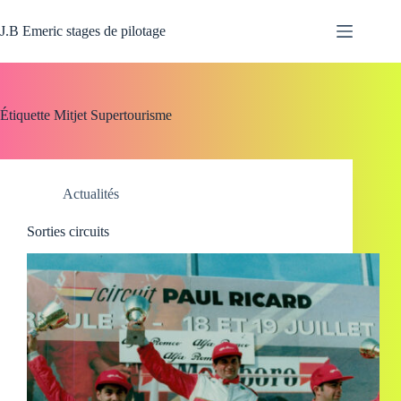
Passer
au
J.B Emeric stages de pilotage
contenu
Étiquette
Mitjet Supertourisme
Actualités
Sorties circuits