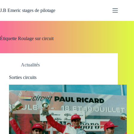
Passer
au
J.B Emeric stages de pilotage
contenu
Étiquette
Roulage sur circuit
Actualités
Sorties circuits