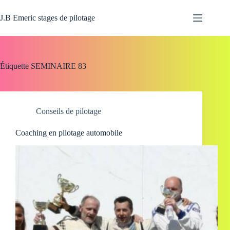
Passer
au
J.B Emeric stages de pilotage
contenu
Étiquette
SEMINAIRE 83
Conseils de pilotage
Coaching en pilotage automobile