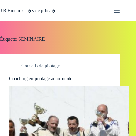
Passer
au
J.B Emeric stages de pilotage
contenu
Étiquette
SEMINAIRE
Conseils de pilotage
Coaching en pilotage automobile