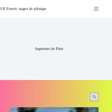
Passer
au
J.B Emeric stages de pilotage
contenu
baptemes de Piste