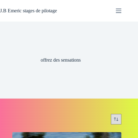
Passer
au
J.B Emeric stages de pilotage
contenu
offrez des sensations