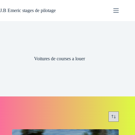
Passer
au
J.B Emeric stages de pilotage
contenu
Voitures de courses a louer