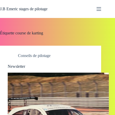
Passer
au
J.B Emeric stages de pilotage
contenu
Étiquette
course de karting
Conseils de pilotage
Newsletter