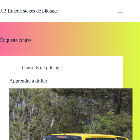
Passer
au
J.B Emeric stages de pilotage
contenu
Étiquette
course
Conseils de pilotage
Apprendre à drifter