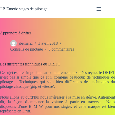
Passer
au
J.B Emeric stages de pilotage
contenu
Apprendre à drifter
jbemeric
3 avril 2018
Conseils de pilotage
3 commentaires
Les différentes techniques du DRIFT
Ce sujet est très important car contrairement aux idées reçues le DRIFT
n’est pas si simple que ça et il combine beaucoup de techniques de
pilotage… Techniques qui sont bien différentes des techniques du
pilotage classique (grip et vitesse).
Nous allons aujourd’hui nous intéresser à la mise en dérive. Autrement
dit, la façon d’emmener la voiture à partir en travers…. Nous
disposons d’une B M W pour nos stages, et cette marque est bien
représenté en Drift.