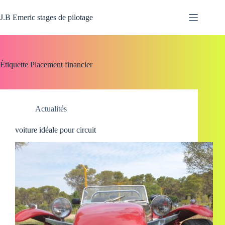
Passer
au
J.B Emeric stages de pilotage
contenu
Étiquette
Placement financier
Actualités
voiture idéale pour circuit