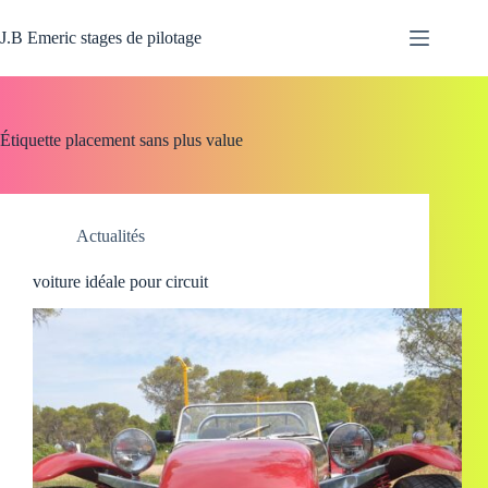
Passer
au
J.B Emeric stages de pilotage
contenu
Étiquette
placement sans plus value
Actualités
voiture idéale pour circuit