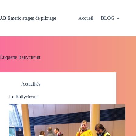
Passer
au
contenu
J.B Emeric stages de pilotage
Accueil
BLOG
Étiquette
Rallycircuit
Actualités
Le Rallycircuit