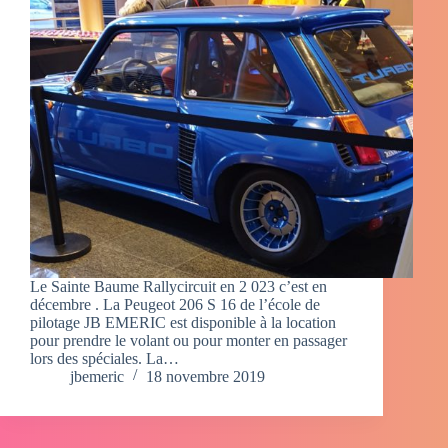
Le Sainte Baume Rallycircuit en 2 023 c’est en
décembre . La Peugeot 206 S 16 de l’école de
pilotage JB EMERIC est disponible à la location
pour prendre le volant ou pour monter en passager
lors des spéciales. La…
jbemeric
18 novembre 2019