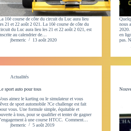
La 10è course de côte du circuit du Luc aura lieu
Quelqu
les 21 et 22 août 2 021. La 10è course de côte du
nous a
circuit du Luc aura lieu les 21 et 22 août 2 021, est
2020. 
inscrite au calendrier de…
en lig
jbemeric
13 août 2020
pas. N
Actualités
Le sport auto pour tous
Nouve
Vous aimez le karting ou le simulateur et vous
rêvez de sport automobile ?Ce challenge est fait
pour vous. Une formule simple, équitable et
ouverte à tous, pour se qualifier et tenter de gagner
l’engagement à une course HTCC. Comment…
jbemeric
5 août 2019