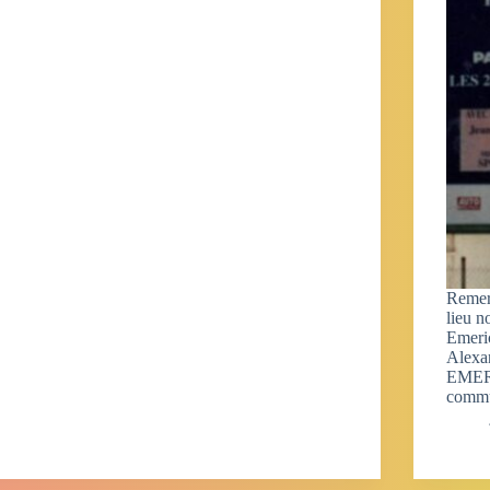
Remer
lieu n
Emeri
Alexan
EMERI
commun