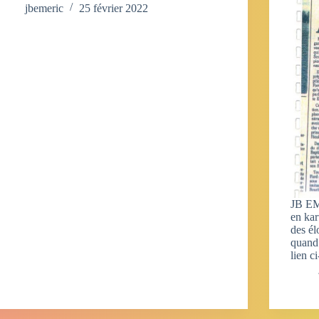
jbemeric
25 février 2022
JB EM
en kar
des é
quand 
lien 