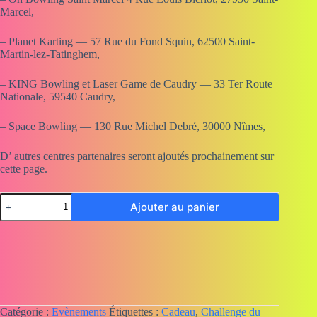
Marcel,
– Planet Karting — 57 Rue du Fond Squin, 62500 Saint-
Martin-lez-Tatinghem,
– KING Bowling et Laser Game de Caudry — 33 Ter Route
Nationale, 59540 Caudry,
– Space Bowling — 130 Rue Michel Debré, 30000 Nîmes,
D’ autres centres partenaires seront ajoutés prochainement sur
cette page.
quantité
Ajouter au panier
de
Inscription
au
Challenge
du
kart
à
l'auto
Catégorie :
Evènements
Étiquettes :
Cadeau
,
Challenge du