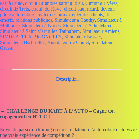
kart à l'auto
,
circuit Brignoles karting loisir
,
Circuit d'Hyères
,
circuit de Trets
,
circuit du Rove
,
circuit paul ricard
,
devenir
pilote automobile
,
inviter des amis
,
inviter des clients
,
jb
emeric
,
relations publiques
,
Simulateur à Caudry
,
Simulateur à
Mulhouse
,
Simulateur à Nimes
,
Simulateur à Saint Marcel
,
Simulateur à Saint-Martin-lez-Tatinghem
,
Simulateur Amiens
,
SIMULATEUR BRIGNOLES
,
Simulateur Brissac
,
Simulateur d'Echirolles
,
Simulateur de Cholet
,
Simulateur
Grasse
Description
🏁
CHALLENGE DU KART À L’AUTO – Gagne ton
engagement en HTCC !
Envie de passer du karting ou du simulateur à l’automobile et de vivre
une vraie expérience de compétition ?