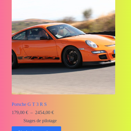
Porsche G T 3 R S
Plage
179,00
€
–
2454,00
€
de
Stages de pilotage
prix :
179,00 €
Ce