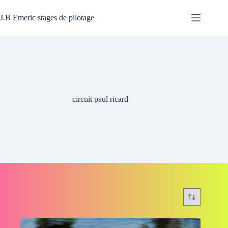
Passer
au
J.B Emeric stages de pilotage
contenu
circuit paul ricard