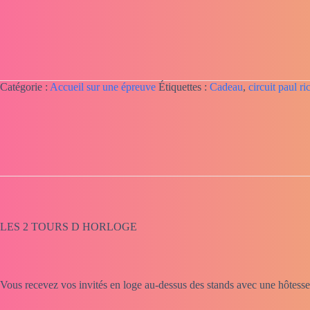
circuit
Paul
Ricard
le
samedi
Catégorie :
Accueil sur une épreuve
Étiquettes :
Cadeau
,
circuit paul ri
LES 2 TOURS D HORLOGE
Vous recevez vos invités en loge au-dessus des stands avec une hôtesse à