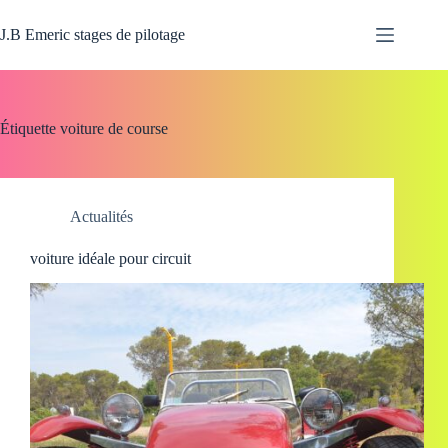
Passer
au
J.B Emeric stages de pilotage
contenu
Étiquette
voiture de course
Actualités
voiture idéale pour circuit