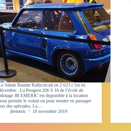
Le Sainte Baume Rallycircuit en 2 023 c’est en
décembre . La Peugeot 206 S 16 de l’école de
pilotage JB EMERIC est disponible à la location
pour prendre le volant ou pour monter en passager
lors des spéciales. La…
jbemeric
18 novembre 2019