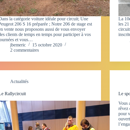
Dans la catégorie voiture idéale pour circuit; Une
La 10è
Peugeot 206 S 16 préparée ; Notre 206 de stage est
les 21
en vente nous proposons aussi de vous envoyer
circui
des clients de temps en temps pour participer à vos
inscri
journées et vous…
jbemeric
15 octobre 2020
2 commentaires
Actualités
Le Rallycircuit
Le spo
Vous a
rêvez 
pour v
ouvert
l’eng