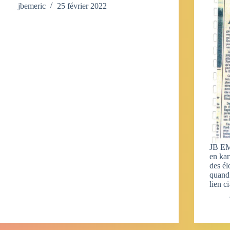
jbemeric
25 février 2022
JB EM
en kar
des é
quand 
lien 